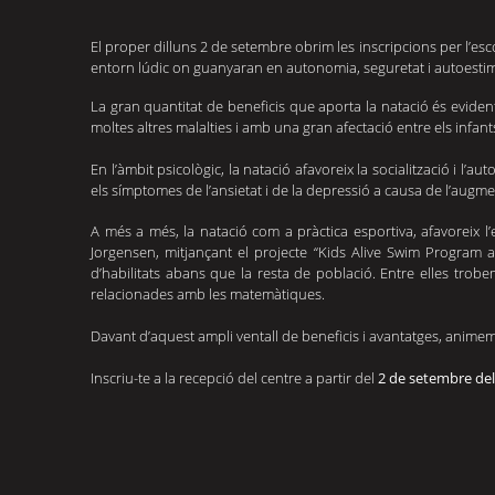
El proper dilluns 2 de setembre obrim les inscripcions per l’esc
entorn lúdic on guanyaran en autonomia, seguretat i autoesti
La gran quantitat de beneficis que aporta la natació és evident.
moltes altres malalties i amb una gran afectació entre els infant
En l’àmbit psicològic, la natació afavoreix la socialització i l
els símptomes de l’ansietat i de la depressió a causa de l’augmen
A més a més, la natació com a pràctica esportiva, afavoreix l’e
Jorgensen, mitjançant el projecte “Kids Alive Swim Progra
d’habilitats abans que la resta de població. Entre elles trobem 
relacionades amb les matemàtiques.
Davant d’aquest ampli ventall de beneficis i avantatges, animem a
Inscriu-te a la recepció del centre a partir del
 2 de setembre del