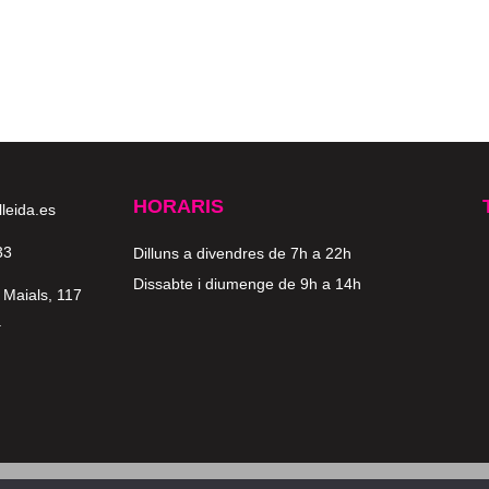
HORARIS
lleida.es
33
Dilluns a divendres de 7h a 22h
Dissabte i diumenge de 9h a 14h
 Maials, 117
a