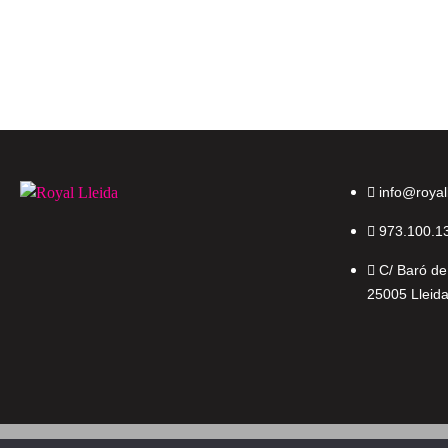
info@royal
973.100.1
C/ Baró de
25005 Lleid