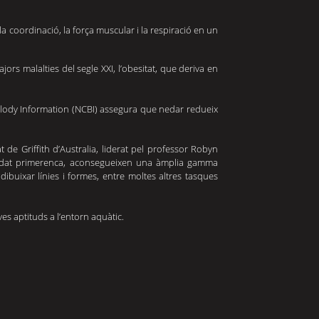
a coordinació, la força muscular i la respiració en un 
rs malalties del segle XXI, l’obesitat, que deriva en 
hnolody Information (NCBI) assegura que nedar redueix 
de Griffith d’Australia, liderat pel professor Robyn 
 edat primerenca, aconsegueixen una àmplia gamma 
dibuixar línies i formes, entre moltes altres tasques 
es aptituds a l’entorn aquàtic. 