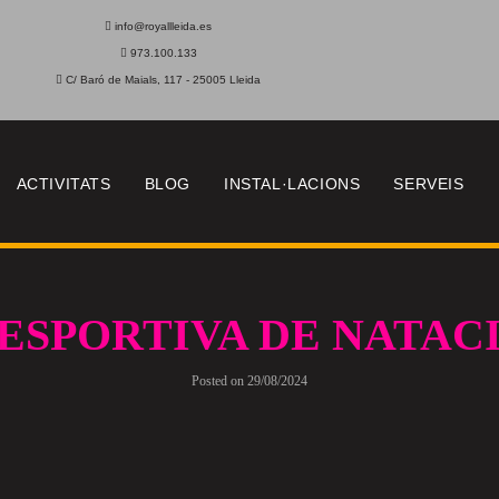
info@royallleida.es
973.100.133
C/ Baró de Maials, 117 - 25005 Lleida
ACTIVITATS
BLOG
INSTAL·LACIONS
SERVEIS
ESPORTIVA DE NATACIÓ
Posted on
29/08/2024