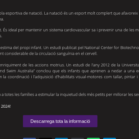
ola esportiva de natació. La natació és un esport molt complert que afavoreix l
ma.
 És ideal per mantenir un sistema cardiovascular sa i prevenir una de les majo
s.
’autoestima del propi infant. Un estudi publicat pel National Center for Biotec
t considerable de la circulació sanguínia en el cervell.
nriquiment de les accions motrius. Un estudi de l’any 2012 de la Universitat 
m and Swim Australia” conclou que els infants que aprenen a nedar a una
la coordinació i l’adquisició d’habilitats visual-motores com tallar, pintar i 
 totes les famílies a estimular la inquietud dels més petits per millorar les sev
 2024!
Descarrega tota la informació