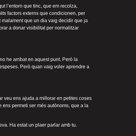
gut l’entorn que tinc, que em recolza,
lts factors externs que condicionen, per
t malament que un dia vaig decidir que ja
ar a donar visibilitat per normalitzar
o he arribat en aquest punt. Però la
despeses. Però quan vaig voler aprendre a
ar veu ens ajuda a millorar en petites coses
 que ens permeti ser més autònoms, que a la
eva. Ha estat un plaer parlar amb tu.