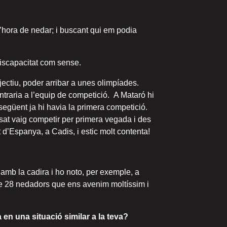
’hora de nedar; i buscant qui em podia
iscapacitat com sense.
jectiu, poder arribar a unes olimpíades.
traria a l’equip de competició. A Mataró hi
egüent ja hi havia la primera competició.
ssat vaig competir per primera vegada i des
 d’Espanya, a Cadis, i estic molt contenta!
 amb la cadira i ho noto, per exemple, a
 de 28 nedadors que ens avenim moltíssim i
 en una situació similar a la teva?