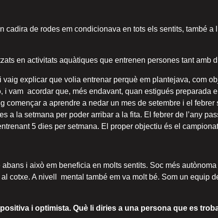
cadira de rodes em condicionava en tots els sentits, també a l
ats en activitats aquàtiques que entrenen persones tant amb d
i vaig explicar que volia entrenar perquè em plantejava, com ob
ó, i vam acordar que, més endavant, quan estigués preparada en
g començar a aprendre a nedar un mes de setembre i el febrer s
 a la setmana per poder arribar a la fita. El febrer de l’any pa
entrenant 5 dies per setmana. El proper objectiu és el campionat
que abans i això em beneficia en molts sentits. Soc més autònoma
ra al cotxe. A nivell mental també em va molt bé. Som un equip
sitiva i optimista. Què li diries a una persona que es troba