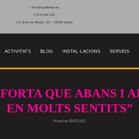
info@royallleida.es
973.100.133
C/ Baró de Maials, 117 - 25005 Lleida
ACTIVITATS
BLOG
INSTAL·LACIONS
SERVEIS
 FORTA QUE ABANS I A
EN MOLTS SENTITS”
Posted on
09/05/2022