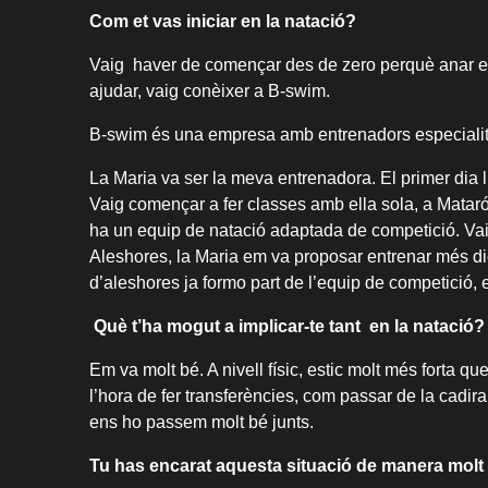
Com et vas iniciar en la natació?
Vaig haver de començar des de zero perquè anar en 
ajudar, vaig conèixer a B-swim.
B-swim és una empresa amb entrenadors especialitz
La Maria va ser la meva entrenadora. El primer dia l
Vaig començar a fer classes amb ella sola, a Matar
ha un equip de natació adaptada de competició. Vai
Aleshores, la Maria em va proposar entrenar més dies
d’aleshores ja formo part de l’equip de competició, 
Qu
è t’ha mogut a implicar-te tant en
la natació?
Em va molt bé. A nivell físic, estic molt més forta 
l’hora de fer transferències, com passar de la cadi
ens ho passem molt bé junts.
Tu has encarat aquesta situació de manera molt po