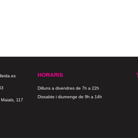
HORARIS
lleida.es
33
Dilluns a divendres de 7h a 22h
Dissabte i diumenge de 9h a 14h
 Maials, 117
a