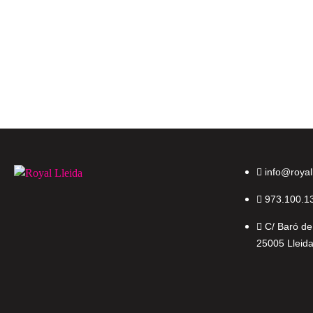
info@royal
973.100.1
C/ Baró de
25005 Lleid