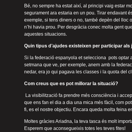
Bé, no sempre ha estat així, al principi vaig estar mo
segurament ara estaria en un pou. Tirar endavant és 
exemple, si tens diners o no, també depèn del lloc 
n’hi havia prou. Per desgràcia conec molta gent que n
aquestes situacions.
Quin tipus d’ajudes existeixen per participar als
Si la federació espanyola et selecciona pots optar
setmana que ve, per exemple, anem amb la federaci
nedar, era jo qui pagava les classes i la quota del cl
Com creus que es pot millorar la situació?
La visibilització fa prendre més consciència i accep
que ens fan el dia a dia una mica més fàcil, com pot
fi, es el nostre objectiu. Encara queda molta fein
Moltes gràcies Ariadna, la teva tasca és molt importa
Esperem que aconsegueixis totes les teves fites!