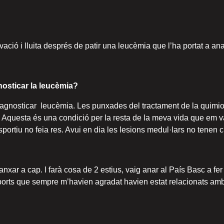
ió i lluita després de patir una leucèmia que l’ha portat a ana
nosticar la leucèmia?
 diagnosticar leucèmia. Les punxades del tractament de la quim
s. Aquesta és una condició per la resta de la meva vida que em 
 esportiu no feia res. Avui en dia les lesions medul·lars no tenen c
xar a cap. I farà cosa de 2 estius, vaig anar al País Basc a fer 
ports que sempre m’havien agradat havien estat relacionats amb l