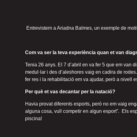
Entrevistem a Ariadna Balmes, un exemple de motivac
Com va ser la teva experiència quan et van diag
Tenia 26 anys. El 7 d’abril en va fer 5 que em van
medul·lar i des d’aleshores vaig en cadira de rode
fer res i la rehabilitació em va ajudar, però a nivell
Per què et vas decantar per la natació?
Havia provat diferents esports, però no em vaig engan
alguna cosa, vull competir en algun esport”. Els es
piscina!