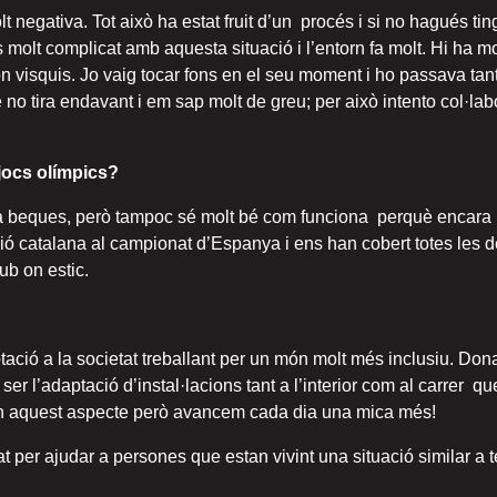
lt negativa. Tot això ha estat fruit d’un procés i si no hagués tin
molt complicat amb aquesta situació i l’entorn fa molt. Hi ha mo
on visquis. Jo vaig tocar fons en el seu moment i ho passava tan
o tira endavant i em sap molt de greu; per això intento col·labor
 jocs olímpics?
 a beques, però tampoc sé molt bé com funciona perquè encara n
ó catalana al campionat d’Espanya i ens han cobert totes les 
ub on estic.
tació a la societat treballant per un món molt més inclusiu. Don
 ser l’adaptació d’instal·lacions tant a l’interior com al carrer
a en aquest aspecte però avancem cada dia una mica més!
t per ajudar a persones que estan vivint una situació similar a t