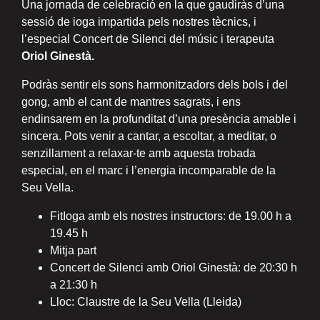
Una jornada de celebració en la que gaudiràs d’una
sessió de ioga impartida pels nostres tècnics, i
l’especial Concert de Silenci del músic i terapeuta
Oriol Ginestà.
Podràs sentir els sons harmonitzadors dels bols i del
gong, amb el cant de mantres sagrats, i ens
endinsarem en la profunditat d’una presència amable i
sincera. Pots venir a cantar, a escoltar, a meditar, o
senzillament a relaxar-te amb aquesta trobada
especial, en el marc i l’energia incomparable de la
Seu Vella.
FitIoga amb els nostres instructors: de 19.00 h a
19.45 h
Mitja part
Concert de Silenci amb Oriol Ginestà: de 20:30 h
a 21:30 h
Lloc: Claustre de la Seu Vella (Lleida)