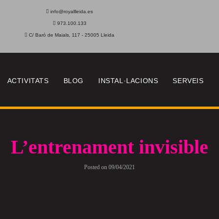
info@royallleida.es
973.100.133
C/ Baró de Maials, 117 - 25005 Lleida
ACTIVITATS
BLOG
INSTAL·LACIONS
SERVEIS
L’entrenament invisible
Posted on
09/04/2021